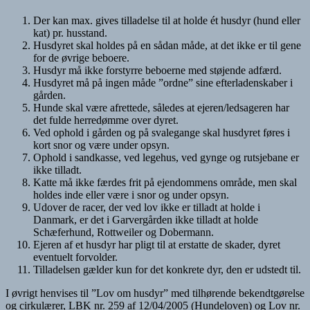
Der kan max. gives tilladelse til at holde ét husdyr (hund eller
kat) pr. husstand.
Husdyret skal holdes på en sådan måde, at det ikke er til gene
for de øvrige beboere.
Husdyr må ikke forstyrre beboerne med støjende adfærd.
Husdyret må på ingen måde ”ordne” sine efterladenskaber i
gården.
Hunde skal være afrettede, således at ejeren/ledsageren har
det fulde herredømme over dyret.
Ved ophold i gården og på svalegange skal husdyret føres i
kort snor og være under opsyn.
Ophold i sandkasse, ved legehus, ved gynge og rutsjebane er
ikke tilladt.
Katte må ikke færdes frit på ejendommens område, men skal
holdes inde eller være i snor og under opsyn.
Udover de racer, der ved lov ikke er tilladt at holde i
Danmark, er det i Garvergården ikke tilladt at holde
Schæferhund, Rottweiler og Dobermann.
Ejeren af et husdyr har pligt til at erstatte de skader, dyret
eventuelt forvolder.
Tilladelsen gælder kun for det konkrete dyr, den er udstedt til.
I øvrigt henvises til ”Lov om husdyr” med tilhørende bekendtgørelse
og cirkulærer, LBK nr. 259 af 12/04/2005 (Hundeloven) og Lov nr.