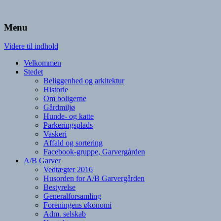
Hjemmeside, Garvergaarden
A/B Garvergården
Menu
Videre til indhold
Velkommen
Stedet
Beliggenhed og arkitektur
Historie
Om boligerne
Gårdmiljø
Hunde- og katte
Parkeringsplads
Vaskeri
Affald og sortering
Facebook-gruppe, Garvergården
A/B Garver
Vedtægter 2016
Husorden for A/B Garvergården
Bestyrelse
Generalforsamling
Foreningens økonomi
Adm. selskab