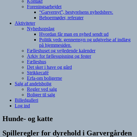
Kontakt
Foreningsarbejdet
“Garvernyt”, bestyrelsens nyhedsbrev.
Beboermøder, referater
Aktiviteter
Nyhedsopslag
Hvordan får man en nyhed sendt ud
Politik vedr. gennemsyn og udgivelse af indlæg
på hjemmesiden.
Fælleshuset og vejledende kalender
Arkiv for fællesspisning og fester
Fælleshus
Det sker i have og gård
Strikkecafé
Erfa-om boligerne
Salg af andelsbolig
Regler ved salg
Boliger til salg
Billedgalleri
Log ind
Hunde- og katte
Spilleregler for dyrehold i Garvergården