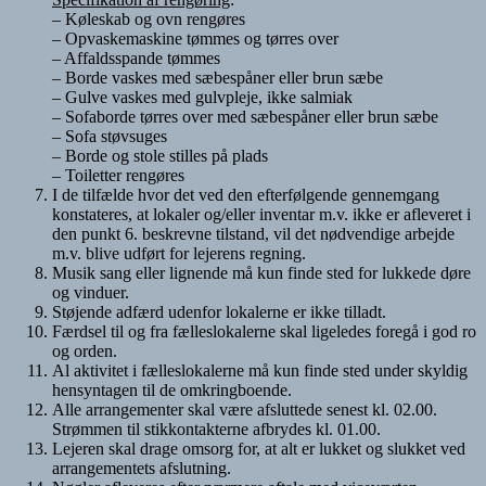
– Køleskab og ovn rengøres
– Opvaskemaskine tømmes og tørres over
– Affaldsspande tømmes
– Borde vaskes med sæbespåner eller brun sæbe
– Gulve vaskes med gulvpleje, ikke salmiak
– Sofaborde tørres over med sæbespåner eller brun sæbe
– Sofa støvsuges
– Borde og stole stilles på plads
– Toiletter rengøres
I de tilfælde hvor det ved den efterfølgende gennemgang
konstateres, at lokaler og/eller inventar m.v. ikke er afleveret i
den punkt 6. beskrevne tilstand, vil det nødvendige arbejde
m.v. blive udført for lejerens regning.
Musik sang eller lignende må kun finde sted for lukkede døre
og vinduer.
Støjende adfærd udenfor lokalerne er ikke tilladt.
Færdsel til og fra fælleslokalerne skal ligeledes foregå i god ro
og orden.
Al aktivitet i fælleslokalerne må kun finde sted under skyldig
hensyntagen til de omkringboende.
Alle arrangementer skal være afsluttede senest kl. 02.00.
Strømmen til stikkontakterne afbrydes kl. 01.00.
Lejeren skal drage omsorg for, at alt er lukket og slukket ved
arrangementets afslutning.