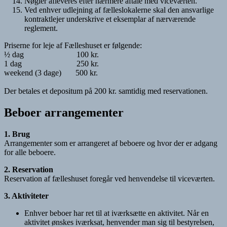
Nøgler afleveres efter nærmere aftale med viceværten.
Ved enhver udlejning af fælleslokalerne skal den ansvarlige
kontraktlejer underskrive et eksemplar af nærværende
reglement.
Priserne for leje af Fælleshuset er følgende:
½ dag 100 kr.
1 dag 250 kr.
weekend (3 dage) 500 kr.
Der betales et depositum på 200 kr. samtidig med reservationen.
Beboer arrangementer
1. Brug
Arrangementer som er arrangeret af beboere og hvor der er adgang
for alle beboere.
2. Reservation
Reservation af fælleshuset foregår ved henvendelse til viceværten.
3. Aktiviteter
Enhver beboer har ret til at iværksætte en aktivitet. Når en
aktivitet ønskes iværksat, henvender man sig til bestyrelsen,