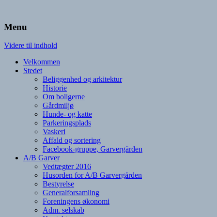
Hjemmeside, Garvergaarden
A/B Garvergården
Menu
Videre til indhold
Velkommen
Stedet
Beliggenhed og arkitektur
Historie
Om boligerne
Gårdmiljø
Hunde- og katte
Parkeringsplads
Vaskeri
Affald og sortering
Facebook-gruppe, Garvergården
A/B Garver
Vedtægter 2016
Husorden for A/B Garvergården
Bestyrelse
Generalforsamling
Foreningens økonomi
Adm. selskab