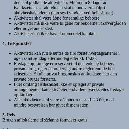
der skal godkende aktiviteten. Minimum 8 dage før
iværksættelse af aktiviteten skal denne være påført
aktivitetskalenderen (kan ses i vinduet ved fælleshuset).
Aktiviteter skal være åbne for samtlige beboere.
Aktiviteter må ikke være til gene for beboerne i Garvergården
eller noget andet sted.
Aktiviteter må ikke have kommerciel karakter.
4. Tidspunkter
Aktiviteter kan iværksættes de fire første hverdagsaftener i
ugen samt søndag eftermiddag efter kl. 14.00.
Fredage og lørdage er reserveret til den enkelte beboers
private brug, og er da underlagt andre regler end de her
skitserede. Skulle privat brug ønskes andre dage, har den
private bruger førsteret.
I det omfang fælleshuset ikke er optaget af private
arrangementer, kan aktiviteter endvidere iværksættes fredage
og lørdage.
Alle aktiviteter skal være afsluttet senest kl. 23.00, med
mindre bestyrelsen har givet dispensation.
5. Pris
Brugen af lokalerne til sådanne formål er gratis.