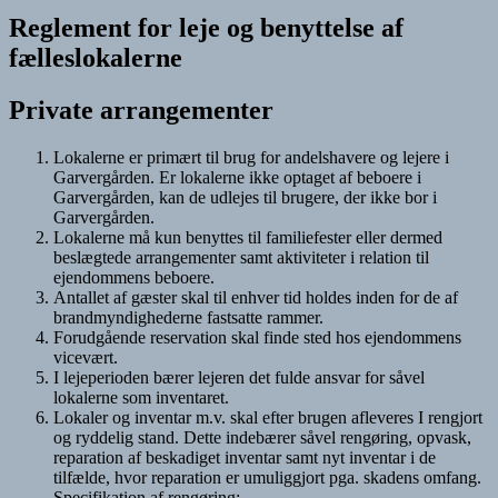
Reglement for leje og benyttelse af
fælleslokalerne
Private arrangementer
Lokalerne er primært til brug for andelshavere og lejere i
Garvergården. Er lokalerne ikke optaget af beboere i
Garvergården, kan de udlejes til brugere, der ikke bor i
Garvergården.
Lokalerne må kun benyttes til familiefester eller dermed
beslægtede arrangementer samt aktiviteter i relation til
ejendommens beboere.
Antallet af gæster skal til enhver tid holdes inden for de af
brandmyndighederne fastsatte rammer.
Forudgående reservation skal finde sted hos ejendommens
vicevært.
I lejeperioden bærer lejeren det fulde ansvar for såvel
lokalerne som inventaret.
Lokaler og inventar m.v. skal efter brugen afleveres I rengjort
og ryddelig stand. Dette indebærer såvel rengøring, opvask,
reparation af beskadiget inventar samt nyt inventar i de
tilfælde, hvor reparation er umuliggjort pga. skadens omfang.
Specifikation af rengøring
: