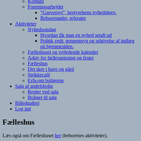
Kontakt
Foreningsarbejdet
“Garvernyt”, bestyrelsens nyhedsbrev.
Beboermøder, referater
Aktiviteter
Nyhedsopslag
Hvordan får man en nyhed sendt ud
Politik vedr. gennemsyn og udgivelse af indlæg
på hjemmesiden.
Fælleshuset og vejledende kalender
Arkiv for fællesspisning og fester
Fælleshus
Det sker i have og gård
Strikkecafé
Erfa-om boligerne
Salg af andelsbolig
Regler ved salg
Boliger til salg
Billedgalleri
Log ind
Fælleshus
Læs også om Fælleshuset
her
(beboernes aktiviteter).