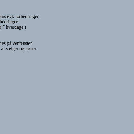
us evt. forbedringer.
bedringer.
 ( 7 hverdage )
des på ventelisten.
 af sælger og køber.