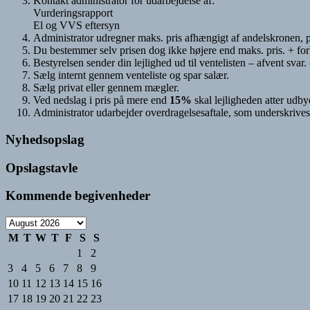
Kontakt administrator for udarbejdelse af:
Vurderingsrapport
El og VVS eftersyn
Administrator udregner maks. pris afhængigt af andelskronen, pl
Du bestemmer selv prisen dog ikke højere end maks. pris. + for
Bestyrelsen sender din lejlighed ud til ventelisten – afvent svar.
Sælg internt gennem venteliste og spar salær.
Sælg privat eller gennem mægler.
Ved nedslag i pris på mere end
15%
skal lejligheden atter udby
Administrator udarbejder overdragelsesaftale, som underskrives
Nyhedsopslag
Opslagstavle
Kommende begivenheder
M
T
W
T
F
S
S
1
2
3
4
5
6
7
8
9
10
11
12
13
14
15
16
17
18
19
20
21
22
23