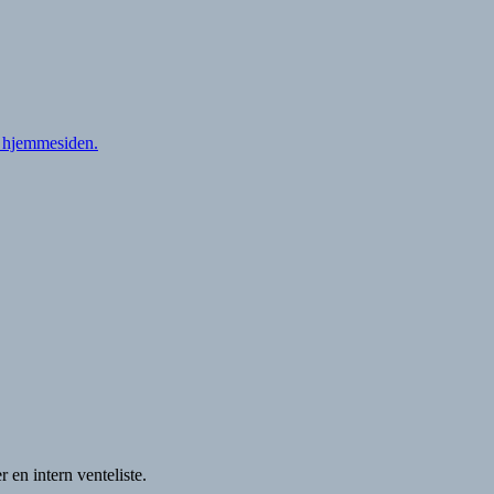
å hjemmesiden.
 en intern venteliste.