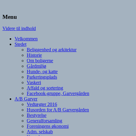
Hjemmeside, Garvergaarden
A/B Garvergården
Menu
Videre til indhold
Velkommen
Stedet
Beliggenhed og arkitektur
Historie
Om boligerne
Gårdmiljø
Hunde- og katte
Parkeringsplads
Vaskeri
Affald og sortering
Facebook-gruppe, Garvergården
A/B Garver
Vedtægter 2016
Husorden for A/B Garvergården
Bestyrelse
Generalforsamling
Foreningens økonomi
Adm. selskab