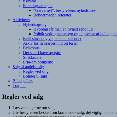
Kontakt
Foreningsarbejdet
“Garvernyt”, bestyrelsens nyhedsbrev.
Beboermøder, referater
Aktiviteter
Nyhedsopslag
Hvordan får man en nyhed sendt ud
Politik vedr. gennemsyn og udgivelse af indlæg p
Fælleshuset og vejledende kalender
Arkiv for fællesspisning og fester
Fælleshus
Det sker i have og gård
Strikkecafé
Erfa-om boligerne
Salg af andelsbolig
Regler ved salg
Boliger til salg
Billedgalleri
Log ind
Regler ved salg
Læs vedtægterne om salg.
Giv bestyrelsen besked om kommende salg, det vigtigt, da der er